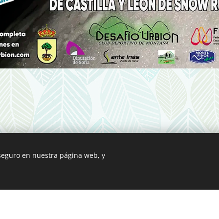
 seguro en nuestra página web, y
© 2019 COPA SORIANA DE CARRERAS POR MONTAÑA
Creado con
Webnode
Cookies
b fue creada con Webnode.
Crea tu propia web
gratis hoy mismo!