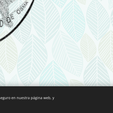
 seguro en nuestra página web, y
© 2019 COPA SORIANA DE CARRERAS POR MONTAÑA
Creado con
Webnode
Cookies
b fue creada con Webnode.
Crea tu propia web
gratis hoy mismo!